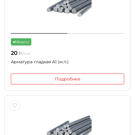
Много
20
₽
/п.м.
Арматура гладкая А1 (м.п.)
Подробнее