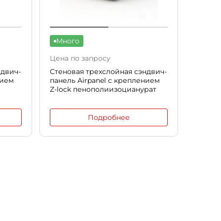
Много
Цена по запросу
ндвич-
Стеновая трехслойная сэндвич-
нием
панель Airpanel c креплением
Z-lock пенополиизоцианурат
Подробнее