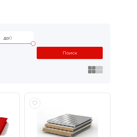
до
Поиск