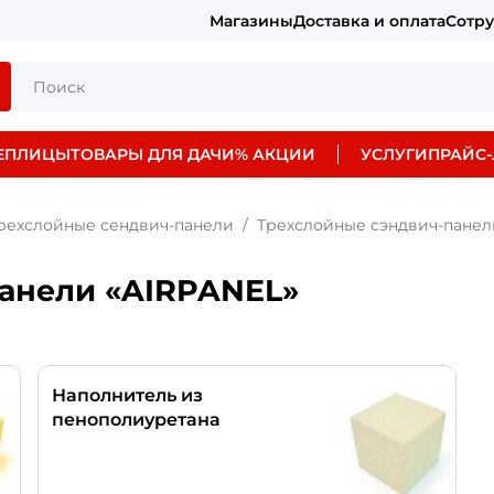
Магазины
Доставка и оплата
Сотр
ЕПЛИЦЫ
ТОВАРЫ ДЛЯ ДАЧИ
% АКЦИИ
УСЛУГИ
ПРАЙС-
рехслойные сендвич-панели
Трехслойные сэндвич-панел
анели «AIRPANEL»
Наполнитель из
пенополиуретана