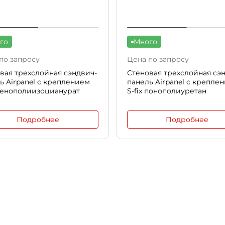
го
Много
по запросу
Цена по запросу
вая трехслойная сэндвич-
Стеновая трехслойная сэ
ь Airpanel c креплением
панель Airpanel c крепле
 пенополиизоцианурат
S-fix понополиуретан
Подробнее
Подробнее