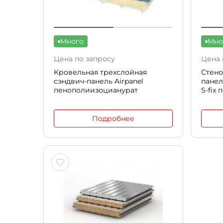
Много
Мно
Цена по запросу
Цена 
Кровельная трехслойная
Стено
сэндвич-панель Airpanel
панел
пенополиизоцианурат
S-fix
Подробнее