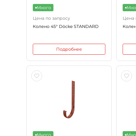
Много
Мно
Цена по запросу
Цена 
Колено 45° Döcke STANDARD
Колен
Подробнее
Много
Мно