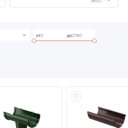
от
до