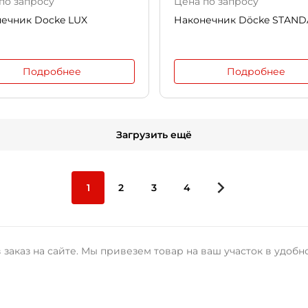
по запросу
Цена по запросу
ечник Docke LUX
Наконечник Döcke STAN
Подробнее
Подробнее
Загрузить ещё
1
2
3
4
заказ на сайте. Мы привезем товар на ваш участок в удобн