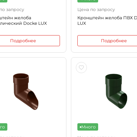
по запросу
Цена по запросу
штейн желоба
Кронштейн желоба ПВХ D
лический Docke LUX
LUX
Подробнее
Подробнее
го
Много